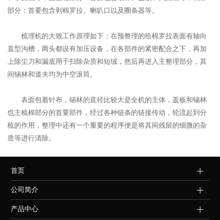
部分：首要包含剥棉罗拉、喇叭口以及圈条器等。
梳理机的大致工作原理如下：在预整理的给棉罗拉表面有轴向
直型沟槽，两头都设有加压设备，在各部件的紧密配合之下，再加
上除尘刀和漏底用于扫除杂质和短绒，然后再进入主整理部分，其
间锡林和道夫均为中空滚筒。
表面包着针布，锡林的直径比较大是全机的主体，盖板和锡林
也主梳棉部分的首要部件，经过各种链条的链接传动，轮流起到分
梳的作用，整理中还有一个重要的程序便是将其间残留的细微的杂
质等进行清除。
首页
公司简介
产品中心