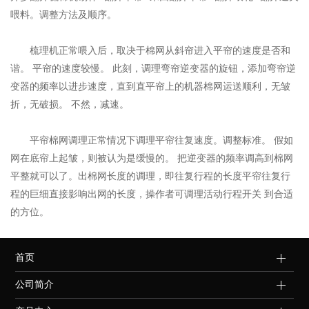
喂料。调整方法及顺序。
梳理机正常喂入后，取决于棉网从斜帘进入平帘的速度是否和
谐。 平帘的速度较慢。 此刻，调理弯帘逆变器的旋钮，添加弯帘逆
变器的频率以进步速度，直到直平帘上的机器棉网运送顺利，无皱
折，无破损。 不然，减速。
平帘棉网调理正常情况下调理平帘往复速度。调整标准。 假如
网在底帘上起皱，则被认为是缓慢的。 把逆变器的频率调高到棉网
平整就可以了。出棉网长度的调理，即往复行程的长度平帘往复行
程的巨细直接影响出网的长度，操作者可调理活动行程开关 到合适
的方位。
首页
公司简介