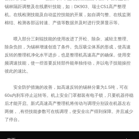
锡林隔距调整及在线磨针技能，如：DK903、瑞士C51高产整理
机。在线检测技能及自动监控技能的开展，如自调匀整、在线监测
棉结、检测各部运转速、产值等数据并及时进行荧屏显示等。
喂入部分三刺辊技能的使用改进了开松、除杂、减轻主整理、
除杂负担，为锡林增速创造了条件。负压吸尘体系的形成，使高速
反转的整理机净化水平进步，也是整理机高速高产的确保。使用变
频调速技能，使一些首要反转部件能单独传动，并以电子技能操控
彼此的速比。
安全防护措施的改善，如高速反转的锡林分量为1.5吨，可在
60s内刹车停止运转等。机上安全门罩都装有电子锁，只要机器停稳
后才能开启。新式高速高产整理机将传动与调理分别设在机器左右
两侧， ,有些技能参数可在线调理，使安全出产得到保障。并且减少
了停台。