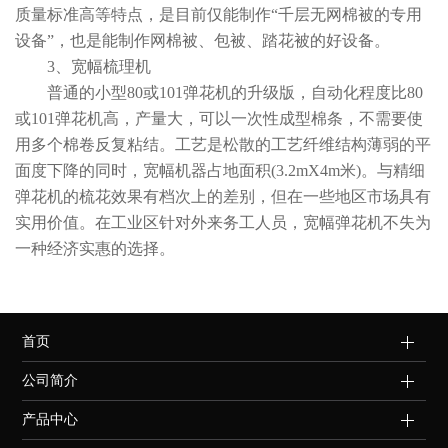
质量标准高等特点，是目前仅能制作“千层无网棉被的专用
设备”，也是能制作网棉被、包被、踏花被的好设备。
3、宽幅梳理机
普通的小型80或101弹花机的升级版，自动化程度比80
或101弹花机高，产量大，可以一次性成型棉条，不需要使
用多个棉卷反复粘结。工艺是松散的工艺纤维结构薄弱的平
面度下降的同时，宽幅机器占地面积(3.2mX4m米)。与精细
弹花机的梳花效果有档次上的差别，但在一些地区市场具有
实用价值。在工业区针对外来务工人员，宽幅弹花机不失为
一种经济实惠的选择。
首页
公司简介
产品中心