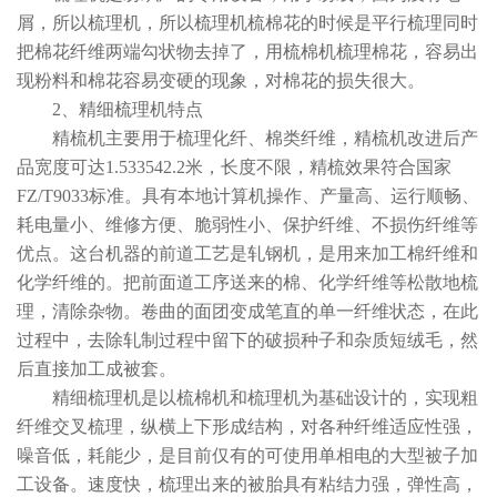
屑，所以梳理机，所以梳理机梳棉花的时候是平行梳理同时
把棉花纤维两端勾状物去掉了，用梳棉机梳理棉花，容易出
现粉料和棉花容易变硬的现象，对棉花的损失很大。
2、精细梳理机特点
精梳机主要用于梳理化纤、棉类纤维，精梳机改进后产
品宽度可达1.533542.2米，长度不限，精梳效果符合国家
FZ/T9033标准。具有本地计算机操作、产量高、运行顺畅、
耗电量小、维修方便、脆弱性小、保护纤维、不损伤纤维等
优点。这台机器的前道工艺是轧钢机，是用来加工棉纤维和
化学纤维的。把前面道工序送来的棉、化学纤维等松散地梳
理，清除杂物。卷曲的面团变成笔直的单一纤维状态，在此
过程中，去除轧制过程中留下的破损种子和杂质短绒毛，然
后直接加工成被套。
精细梳理机是以梳棉机和梳理机为基础设计的，实现粗
纤维交叉梳理，纵横上下形成结构，对各种纤维适应性强，
噪音低，耗能少，是目前仅有的可使用单相电的大型被子加
工设备。速度快，梳理出来的被胎具有粘结力强，弹性高，