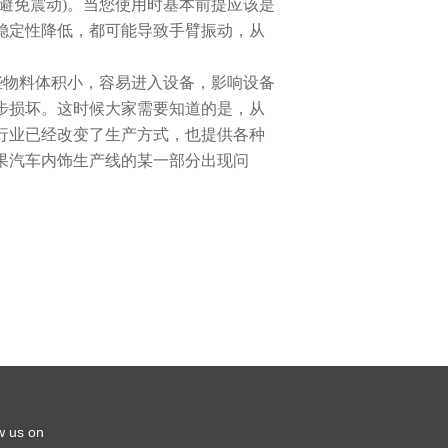
避免震动)。当您使用时基本前提应该是
稳定性降低，都可能导致手臂振动，从
物料体积小，容易进入设备，影响设备
步损坏。这时候大家需要知道的是，从
行业已经改变了生产方式，也提供各种
果汽车内饰生产线的某一部分出现问
w us on