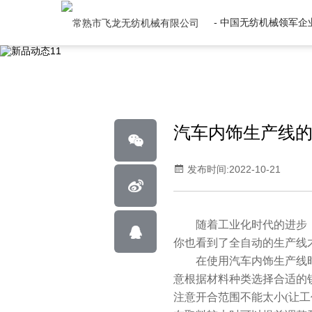
- 中国无纺机械领军企业
汽车内饰生产线
发布时间:2022-10-21
随着工业化时代的进步，其
你也看到了全自动的生产线
在使用汽车内饰生产线时大
意根据材料种类选择合适的
注意开合范围不能太小(让