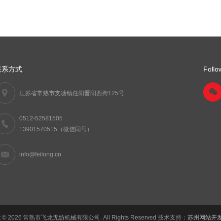
联系方式
Follo
江苏省常熟市支塘镇任阳晋阳西街125号
0512-52581505
13901570515（微信同号）
info@feilong.cn
t ©
2026 常熟市飞龙无纺机械有限公司. All Rights Reserved 技术支持：
苏州网站开