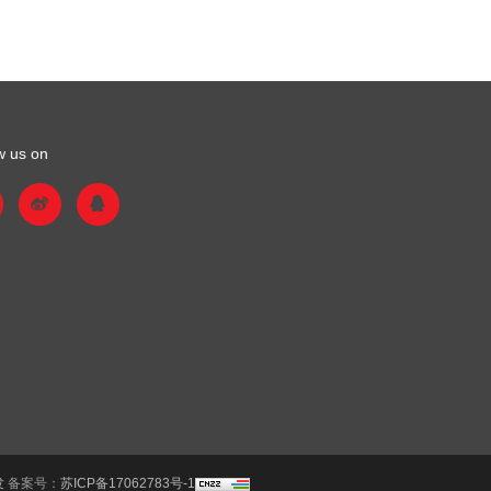
w us on
发
备案号：
苏ICP备17062783号-1