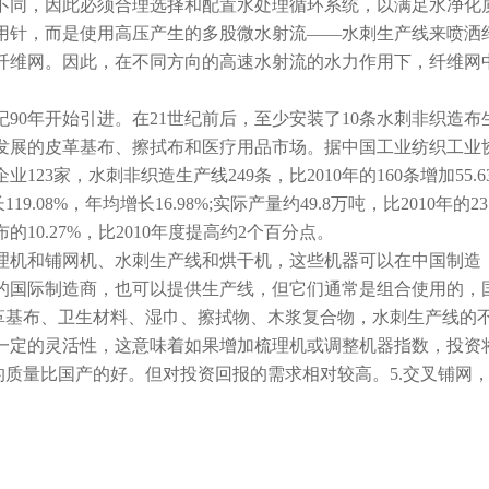
不同，因此必须合理选择和配置水处理循环系统，以满足水净化
用针，而是使用高压产生的多股微水射流——水刺生产线来喷洒
纤维网。因此，在不同方向的高速水射流的水力作用下，纤维网
90年开始引进。在21世纪前后，至少安装了10条水刺非织造
发展的皮革基布、擦拭布和医疗用品市场。据中国工业纺织工业协
23家，水刺非织造生产线249条，比2010年的160条增加55.63%
119.08%，年均增长16.98%;实际产量约49.8万吨，比2010年的23
10.27%，比2010年度提高约2个百分点。
和铺网机、水刺生产线和烘干机，这些机器可以在中国制造，
的国际制造商，也可以提供生产线，但它们通常是组合使用的，
造革基布、卫生材料、湿巾、擦拭物、木浆复合物，水刺生产线的
一定的灵活性，这意味着如果增加梳理机或调整机器指数，投资
的质量比国产的好。但对投资回报的需求相对较高。5.交叉铺网，