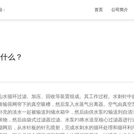
 -
首页
公司简介
是什么？
山水循环过滤、加压、回收等装置组成。其工作过程。水刺针中
传输筛网帘下的真空吸槽，然后泵入水蒸气分离器。空气由真空泵
补充的淡水一起被输送到储水箱中，然后由供水泵P2输送到自清
状物，然后由袋式过滤器过滤。水泵P3将水送至核心过滤器进行
滤网后，从水针板的针孔喷射，完成水刺水的循环处理和循环利