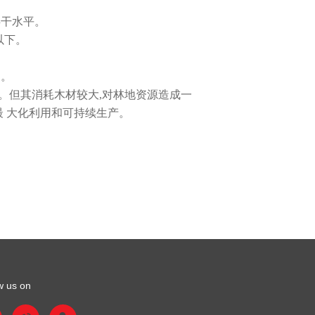
。
烘干水平。
以下。
用。
但其消耗木材较大,对林地资源造成一
最 大化利用和可持续生产。
w us on