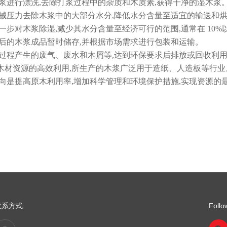
浆进行漂洗,去除打浆过程中的杂质和木质素,获得干净的湿木浆
机械压力去除木浆中的大部分水分,降低水分含量至适宜的输送和
一步对木浆除湿,减少其水分含量至经济可行的范围,通常在 10%
干后的木浆成品暂时储存,并根据市场需求进行包装和运输。
各过程产生的废气、废水和木屑等,达到环保要求后排放或回收利
资源的高效利用,所生产的木浆广泛用于造纸、人造板等行业。
向是提高原木利用率,增加科学管理和环境保护措施,实现资源的
联系方式
Follo