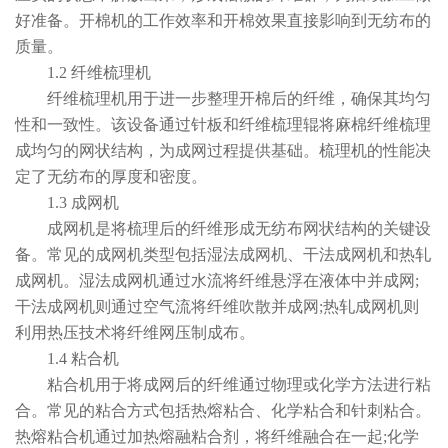
好准备。开棉机的工作效率和开棉效果直接影响到无纺布的
质量。
1.2 纤维梳理机
纤维梳理机用于进一步整理开棉后的纤维，确保其均匀
性和一致性。该设备通过针板和纤维梳理辊将麻棉纤维梳理
成均匀的网状结构，为成网过程提供基础。梳理机的性能决
定了无纺布的厚度和密度。
1.3 成网机
成网机是将梳理后的纤维形成无纺布网状结构的关键设
备。常见的成网机类型包括湿法成网机、干法成网机和热轧
成网机。湿法成网机通过水流将纤维悬浮在液体中并成网;
干法成网机则通过空气流将纤维吹散并成网;热轧成网机则
利用热压技术将纤维网压制成布。
1.4 粘合机
粘合机用于将成网后的纤维通过物理或化学方法进行粘
合。常见的粘合方式包括热熔粘合、化学粘合和针刺粘合。
热熔粘合机通过加热熔融粘合剂，将纤维融合在一起;化学