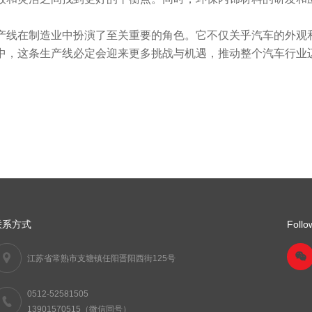
在制造业中扮演了至关重要的角色。它不仅关乎汽车的外观和
中，这条生产线必定会迎来更多挑战与机遇，推动整个汽车行业
联系方式
Follo
江苏省常熟市支塘镇任阳晋阳西街125号
0512-52581505
13901570515（微信同号）