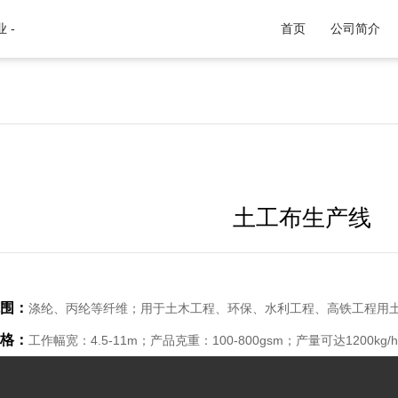
 -
首页
公司简介
土工布生产线
围：
涤纶、丙纶等纤维；用于土木工程、环保、水利工程、高铁工程用
格：
工作幅宽：4.5-11m；产品克重：100-800gsm；产量可达1200kg/h