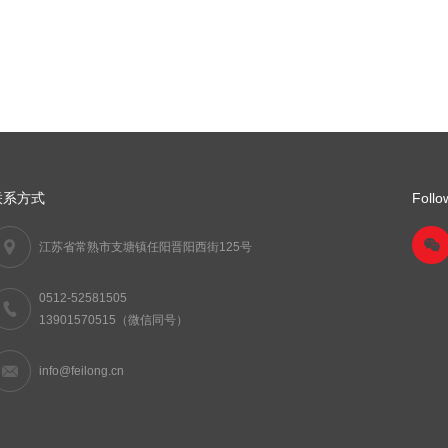
联系方式
Follo
江苏省常熟市支塘镇任阳晋阳西街125号
0512-52581505
13901570515（微信同号）
info@feilong.cn